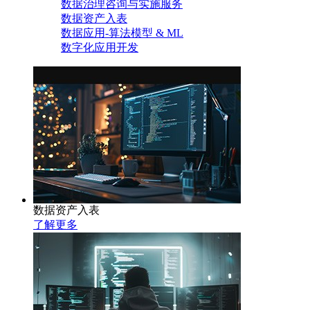
数据治理咨询与实施服务
数据资产入表
数据应用-算法模型 & ML
数字化应用开发
数据资产入表
了解更多