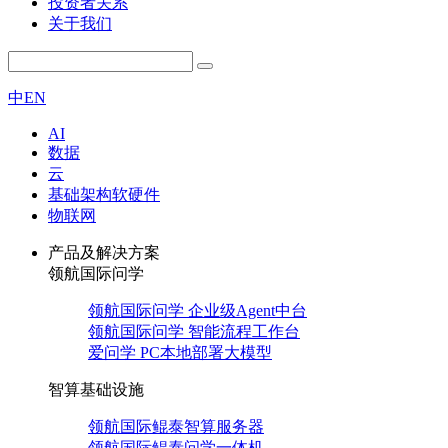
投资者关系
关于我们
中
EN
AI
数据
云
基础架构软硬件
物联网
产品及解决方案
领航国际问学
领航国际问学 企业级Agent中台
领航国际问学 智能流程工作台
爱问学 PC本地部署大模型
智算基础设施
领航国际鲲泰智算服务器
领航国际鲲泰问学一体机