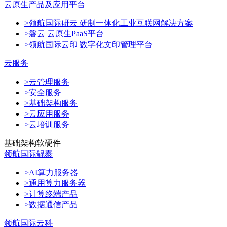
云原生产品及应用平台
>领航国际研云 研制一体化工业互联网解决方案
>磐云 云原生PaaS平台
>领航国际云印 数字化文印管理平台
云服务
>云管理服务
>安全服务
>基础架构服务
>云应用服务
>云培训服务
基础架构软硬件
领航国际鲲泰
>AI算力服务器
>通用算力服务器
>计算终端产品
>数据通信产品
领航国际云科