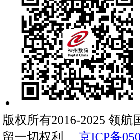
版权所有2016-2025 领
留一切权利。
京ICP备050