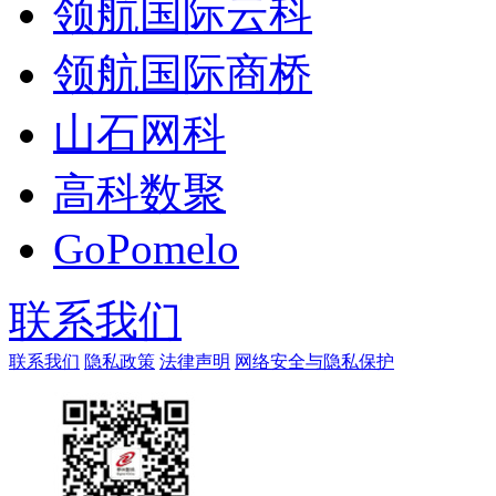
领航国际云科
领航国际商桥
山石网科
高科数聚
GoPomelo
联系我们
联系我们
隐私政策
法律声明
网络安全与隐私保护