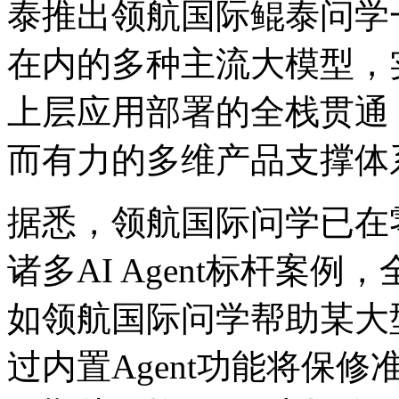
泰推出领航国际鲲泰问学一体机
在内的多种主流大模型，
上层应用部署的全栈贯通
而有力的多维产品支撑体
据悉，领航国际问学已在零
诸多AI Agent标杆案例
如领航国际问学帮助某大型
过内置Agent功能将保修准