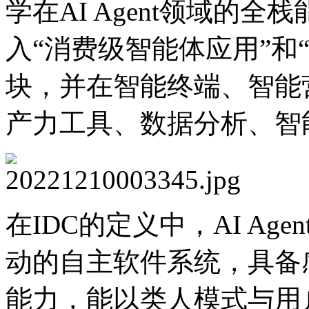
学在AI Agent领域的全
入“消费级智能体应用”和
块，并在智能终端、智能营
产力工具、数据分析
在IDC的定义中，AI 
动的自主软件系统，具备感
能力，能以类人模式与用