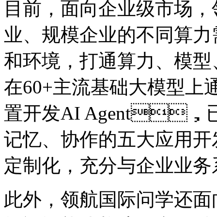
目前，面向企业级市场
业、规模企业的不同算力
和环境，打通算力、模型
在60+主流基础大模型上通过
置开发AI Agent，已形
记忆、协作的五大应用开
定制化，充分与企业业
此外，领航国际问学