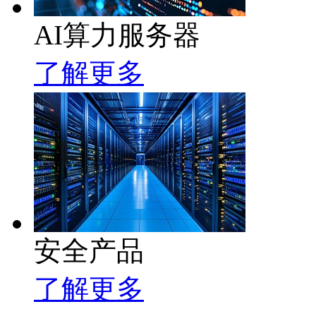
AI算力服务器
了解更多
安全产品
了解更多