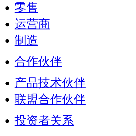
零售
运营商
制造
合作伙伴
产品技术伙伴
联盟合作伙伴
投资者关系