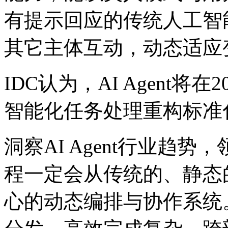
有提示回应的传统人工智能
其它主体互动，动态适
IDC认为，AI Agent
智能化任务处理重构标准
洞察AI Agent行业趋势
程一定会从传统的、静
心的动态编排与协作系统。A