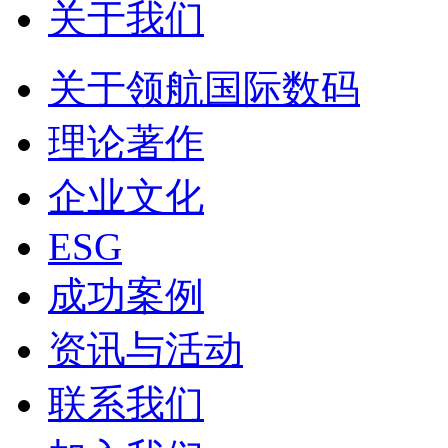
关于我们
关于领航国际数码
理论著作
企业文化
ESG
成功案例
资讯与活动
联系我们