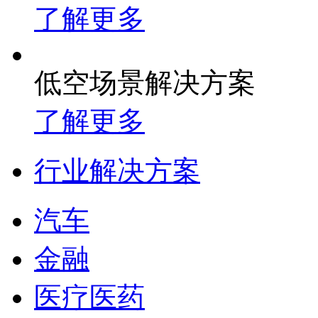
了解更多
低空场景解决方案
了解更多
行业解决方案
汽车
金融
医疗医药