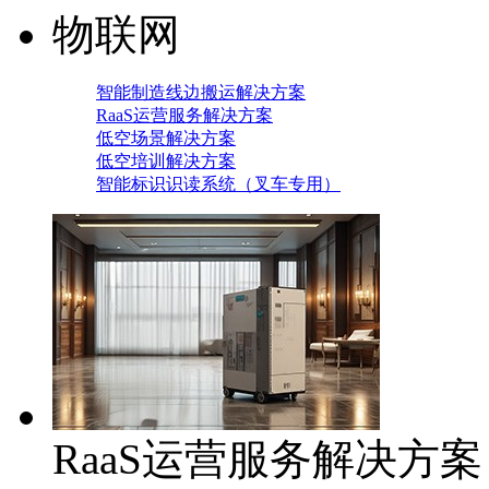
物联网
智能制造线边搬运解决方案
RaaS运营服务解决方案
低空场景解决方案
低空培训解决方案
智能标识识读系统（叉车专用）
RaaS运营服务解决方案