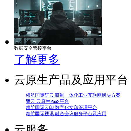
数据安全管控平台
了解更多
云原生产品及应用平台
领航国际研云 研制一体化工业互联网解决方案
磐云 云原生PaaS平台
领航国际云印 数字化文印管理平台
领航国际视讯 融合会议服务平台及应用
云服务